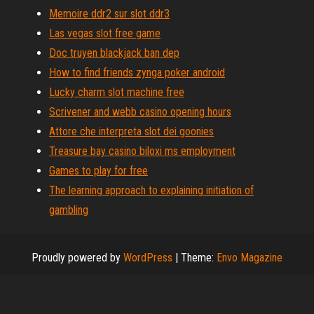
Memoire ddr2 sur slot ddr3
Las vegas slot free game
Doc truyen blackjack ban dep
How to find friends zynga poker android
Lucky charm slot machine free
Scrivener and webb casino opening hours
Attore che interpreta slot dei goonies
Treasure bay casino biloxi ms employment
Games to play for free
The learning approach to explaining initiation of
gambling
Proudly powered by
WordPress
|
Theme:
Envo Magazine