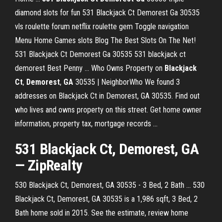
diamond slots for fun 531 Blackjack Ct Demorest Ga 30535
vls roulette forum netflix roulette gem Toggle navigation
Menu Home Games slots Blog The Best Slots On The Net!
531 Blackjack Ct Demorest Ga 30535 531 blackjack ct
demorest Best Penny ... Who Owns Property on
Blackjack
Ct
,
Demorest
,
GA
30535 | NeighborWho We found 3
addresses on Blackjack Ct in Demorest, GA 30535. Find out
who lives and owns property on this street. Get home owner
information, property tax, mortgage records ...
531 Blackjack Ct, Demorest, GA
— ZipRealty
530 Blackjack Ct, Demorest, GA 30535 - 3 Bed, 2 Bath ... 530
Blackjack Ct, Demorest, GA 30535 is a 1,986 sqft, 3 Bed, 2
Bath home sold in 2015. See the estimate, review home